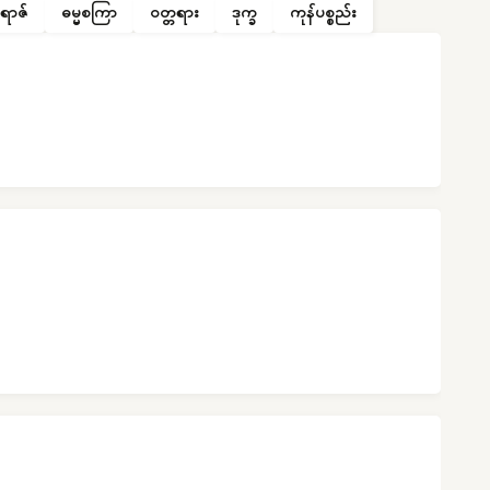
ရာဇ်
ဓမ္မစကြာ
ဝတ္တရား
ဒုက္ခ
ကုန်ပစ္စည်း