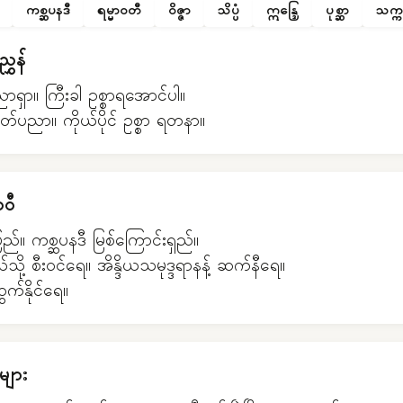
ကစ္ဆပနဒီ
ရမ္မာဝတီ
ဝိဇ္ဇာ
သိပ္ပံ
ဣန္ဒြေ
ပုစ္ဆာ
သက္က
ွှန်
ရှာ။ ကြီးခါ ဥစ္စာရအောင်ပါ။
အတတ်ပညာ။ ကိုယ်ပိုင် ဥစ္စာ ရတနာ။
ဝီ
ည်။ ကစ္ဆပနဒီ မြစ်ကြောင်းရှည်။
သို့ စီးဝင်ရေ။ အိန္ဒိယသမုဒ္ဒရာနန့် ဆက်နီရေ။
ထွက်နိုင်ရေ။
များ