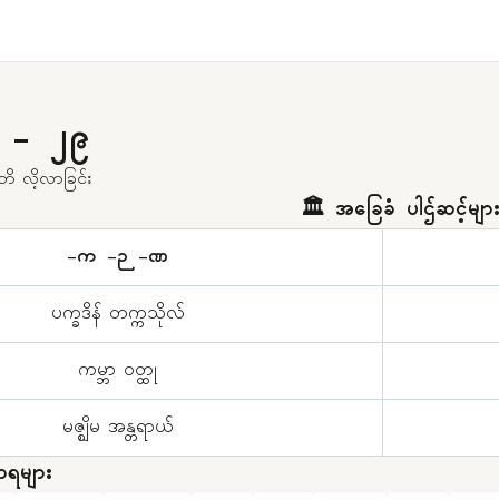
ာ - ၂၉
 တိ လိ့လာခြင်း
🏛️ အခြေခံ ပါဌ်ဆင့်မျာ
-က -ဉ -ဏ
ပက္ခဒိန် တက္ကသိုလ်
ကမ္ဘာ ဝတ္ထု
မဇ္ဈိမ အန္တရာယ်
ာရများ