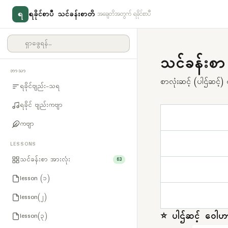
ရ
ရခိုင်စာပီ သင်ခန်းစာတိ
အချေတိအတွက် ရခိုင်စာပီ
သင်ခန်းစ
ဘာသာ
စာလုံးဆင့် (ပါဌ်ဆင့်)
ရခိုင်ဗျည်း-သရ
ရခိုင် ဗျည်းကဗျာ
ကဗျာ
LESSONS
သင်ခန်းစာ အားလုံး
63
lesson (၁)
lesson(၂)
⭐ ပါဌ်ဆင့် ဝေါဟ
lesson(၃)