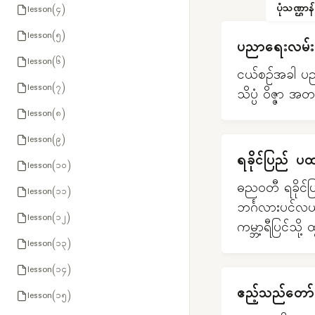
ပုံသဏ္ဌာန်
lesson(၄)
lesson(၅)
ပညာရေးလမ်းည
lesson(၆)
ငယ်စဉ်အခါ ပညာ
lesson(၇)
သိပ္ပံ ဝိဇ္ဇာ 
lesson(၈)
lesson(၉)
ရခိုင်ပြည် ပထ
lesson(၁၀)
ဓညဝတီ ရခိုင်ပြ
lesson(၁၁)
ဘင်္ဂလားပင်လယ်
lesson(၁၂)
ကမ္ဘာ့ရီပြင်သို့ 
lesson(၁၃)
lesson(၁၄)
ဧည့်သည်တော်
lesson(၁၅)