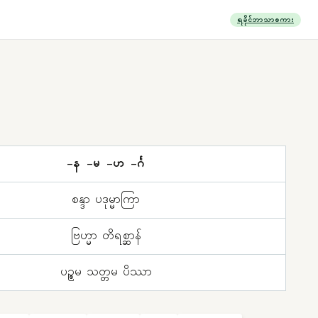
ရခိုင်ဘာသာစကား
း
-န -မ -ဟ -င်္ဂ
စန္ဒာ ပဒုမ္မာကြာ
ဗြဟ္မာ တိရစ္ဆာန်
ပဉ္စမ သတ္တမ ပိဿာ