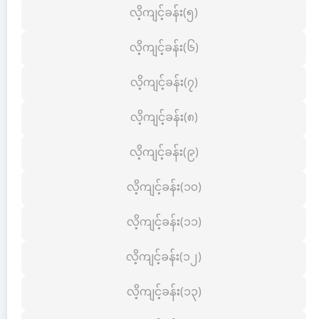
လိ့ကျင့်ခန်း(၅)
လိ့ကျင့်ခန်း(၆)
လိ့ကျင့်ခန်း(၇)
လိ့ကျင့်ခန်း(၈)
လိ့ကျင့်ခန်း(၉)
လိ့ကျင့်ခန်း(၁၀)
လိ့ကျင့်ခန်း(၁၁)
လိ့ကျင့်ခန်း(၁၂)
လိ့ကျင့်ခန်း(၁၃)