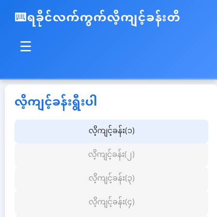
ရခိုင်လက်ကွက်လိ့ကျင့်ခန်းတိ
☰
လိ့ကျင့်ခန်းရွီးပါ
လိ့ကျင့်ခန်း(၁)
လိ့ကျင့်ခန်း(၂)
လိ့ကျင့်ခန်း(၃)
လိ့ကျင့်ခန်း(၄)