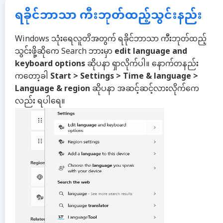
ရခိုင်ဘာသာ ကီးဘုတ်ထည့်သွင်းနည်း
Windows သုံးရေလူတိအတွက် ရခိုင်ဘာသာ ကီးဘုတ်ထည့်
သွင်းဖို့ဆိုကေ Search ဘားမှာ
edit language and
keyboard options
ဆိုပနာ ရှာလိုက်ပါ။ နောက်တနည်း
ကတော့ခါ
Start > Settings > Time & language >
Language & region
ဆိုပနာ အဆင့်ဆင့်လားလိုက်ကေ
လည်း ရပါရေ။