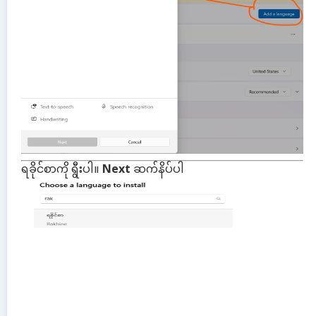
ရခိုင်စာကို ရွီးပါ။
Next
ဆက်နိပ်ပါ