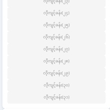
လိ့ကျင့်ခန်း(၂၃)
လိ့ကျင့်ခန်း(၂၄)
လိ့ကျင့်ခန်း(၂၅)
လိ့ကျင့်ခန်း(၂၆)
လိ့ကျင့်ခန်း(၂၇)
လိ့ကျင့်ခန်း(၂၈)
လိ့ကျင့်ခန်း(၂၉)
လိ့ကျင့်ခန်း(၃၀)
လိ့ကျင့်ခန်း(၃၁)