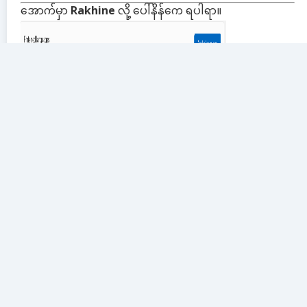
အောက်မှာ
Rakhine
လို့ ပေါ်နိန်ကေ ရပါရာ။
ကီးဘုတ်နီရာ လားပြီးကေ ရခိုင်ဘာသာ ရွီးချယ်ပနာ အသုံးလို့
ရပါရာ။